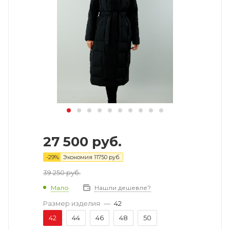
27 500
руб.
-
29
%
Экономия
11750
руб.
39 250
руб.
Мало
Нашли дешевле?
Размер изделия
—
42
42
44
46
48
50