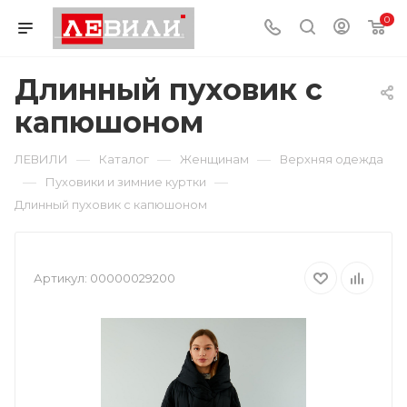
0
Длинный пуховик с
капюшоном
—
—
—
ЛЕВИЛИ
Каталог
Женщинам
Верхняя одежда
—
—
Пуховики и зимние куртки
Длинный пуховик с капюшоном
Артикул:
00000029200