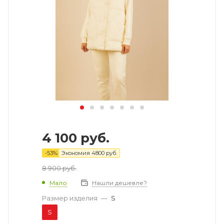
4 100
руб.
-
53
%
Экономия
4800
руб.
8 900
руб.
Мало
Нашли дешевле?
Размер изделия
—
S
S