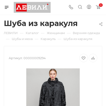
0
Шуба из каракуля
—
—
—
ЛЕВИЛИ
Каталог
Женщинам
Верхняя одежда
—
—
—
Шубы и меха
Каракуль
Шуба из каракуля
Артикул:
00000009294