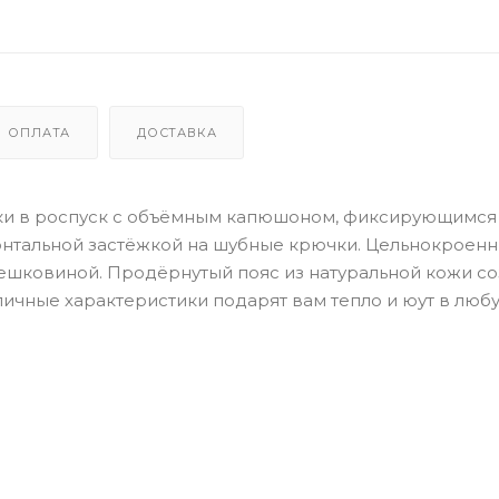
ОПЛАТА
ДОСТАВКА
рки в роспуск с объёмным капюшоном, фиксирующимся
онтальной застёжкой на шубные крючки. Цельнокроен
мешковиной. Продёрнутый пояс из натуральной кожи со
личные характеристики подарят вам тепло и юут в люб