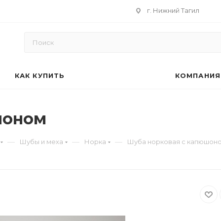
г. Нижний Тагил
КАК КУПИТЬ
КОМПАНИЯ
шоном
—
—
—
Шубы и меха
Норка
Шуба норковая с капюшон