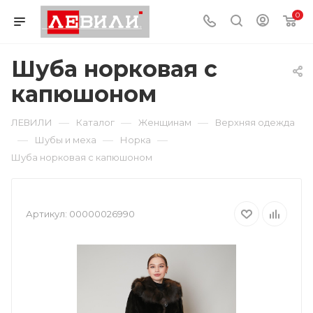
0
Шуба норковая с
капюшоном
—
—
—
ЛЕВИЛИ
Каталог
Женщинам
Верхняя одежда
—
—
—
Шубы и меха
Норка
Шуба норковая с капюшоном
Артикул:
00000026990