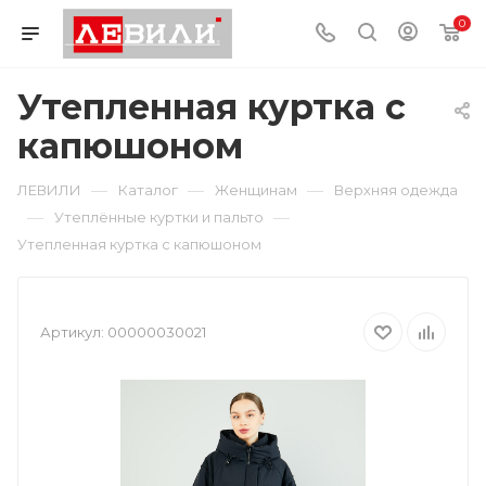
0
Утепленная куртка с
капюшоном
—
—
—
ЛЕВИЛИ
Каталог
Женщинам
Верхняя одежда
—
—
Утеплённые куртки и пальто
Утепленная куртка с капюшоном
Артикул:
00000030021