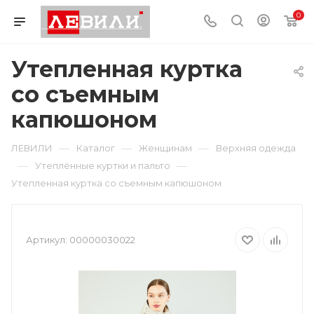
0
Утепленная куртка
со съемным
капюшоном
—
—
—
ЛЕВИЛИ
Каталог
Женщинам
Верхняя одежда
—
—
Утеплённые куртки и пальто
Утепленная куртка со съемным капюшоном
Артикул:
00000030022