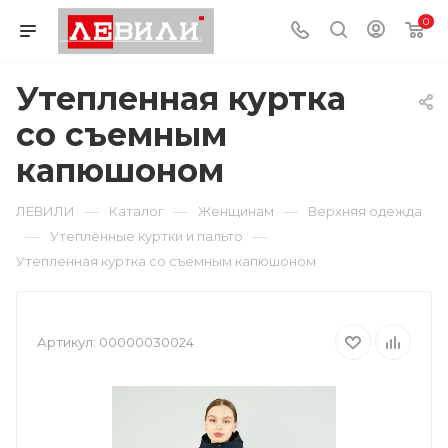
0
Утепленная куртка
со съемным
капюшоном
—
—
—
ЛЕВИЛИ
Каталог
Женщинам
Верхняя одежда
—
—
Утеплённые куртки и пальто
Утепленная куртка со съемным капюшоном
Артикул:
00000030024