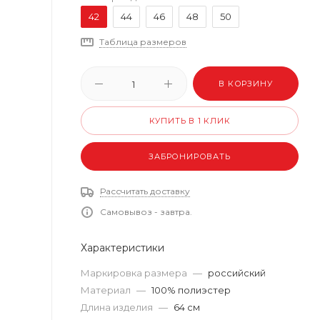
42
44
46
48
50
Таблица размеров
В КОРЗИНУ
КУПИТЬ В 1 КЛИК
ЗАБРОНИРОВАТЬ
Рассчитать доставку
Самовывоз - завтра.
Характеристики
Маркировка размера
—
российский
Материал
—
100% полиэстер
Длина изделия
—
64 см