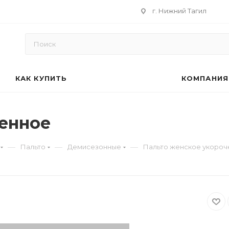
г. Нижний Тагил
КАК КУПИТЬ
КОМПАНИЯ
енное
—
—
—
Пальто
Демисезонные
Пальто женское укороч