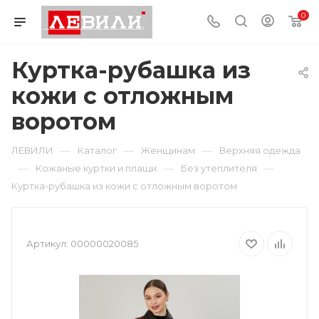
0
Куртка-рубашка из
кожи с отложным
воротом
—
—
—
ЛЕВИЛИ
Каталог
Женщинам
Верхняя одежда
—
—
—
Кожаные куртки и плащи
Без утеплителя
Куртка-рубашка из кожи с отложным воротом
Артикул:
00000020085