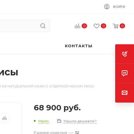
ВОЙТИ
0
0
0
КОНТАКТЫ
лисы
 из натуральной кожи с отделкой мехом лисы
68 900
руб.
Мало
Нашли дешевле?
Размер изделия
—
52