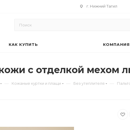
г. Нижний Тагил
КАК КУПИТЬ
КОМПАНИЯ
 кожи с отделкой мехом 
—
—
—
Кожаные куртки и плащи
Без утеплителя
Пальто