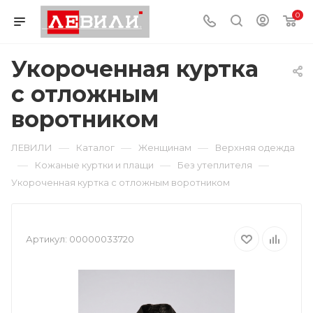
0
Укороченная куртка
с отложным
воротником
—
—
—
ЛЕВИЛИ
Каталог
Женщинам
Верхняя одежда
—
—
—
Кожаные куртки и плащи
Без утеплителя
Укороченная куртка с отложным воротником
Артикул:
00000033720